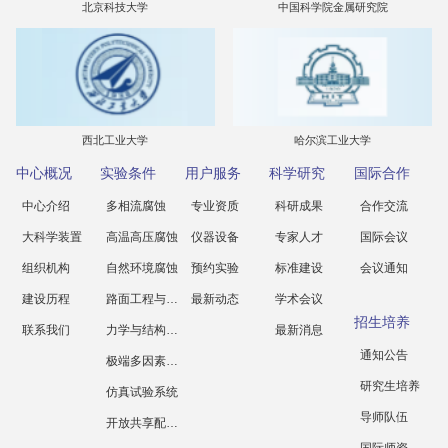
北京科技大学
中国科学院金属研究院
西北工业大学
哈尔滨工业大学
中心概况
实验条件
用户服务
科学研究
国际合作
中心介绍
多相流腐蚀
专业资质
科研成果
合作交流
大科学装置
高温高压腐蚀
仪器设备
专家人才
国际会议
组织机构
自然环境腐蚀
预约实验
标准建设
会议通知
建设历程
路面工程与科学
最新动态
学术会议
招生培养
联系我们
力学与结构工程
最新消息
通知公告
极端多因素腐蚀
研究生培养
仿真试验系统
导师队伍
开放共享配套设施