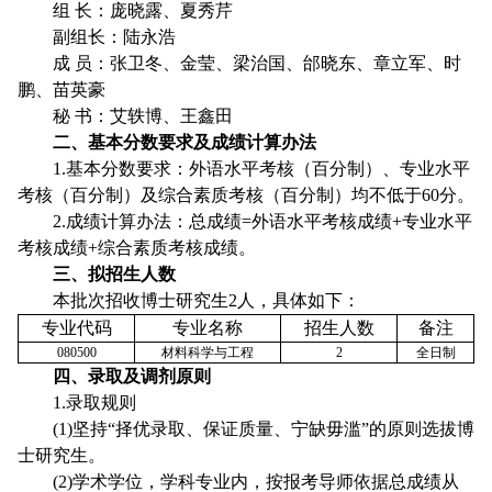
组 长：庞晓露、夏秀芹
副组长：陆永浩
成 员：张卫冬、金莹、梁治国、邰晓东、章立军、时
鹏、苗英豪
秘
书：艾轶博、王鑫田
二、基本分数要求及成绩计算办法
1.基本分数要求：外语水平考核（百分制）、专业水平
考核（百分制）及综合素质考核（百分制）均不低于60分。
2.
成绩计算办法：总成绩
=
外语水平考核成绩+专业水平
考核成绩
+
综合素质考核成绩。
三、拟招生人数
本批次招收博士研究生
2
人，具体如下：
专业代码
专业名称
招生人数
备注
080500
材料科学与工程
2
全日制
四、录取及调剂原则
1
.
录取规则
(
1
)坚持“择优录取、保证质量、宁缺毋滥”的原则选拔博
士研究生。
(
2
)学术学位，学科专业内，按报考导师依据总成绩从