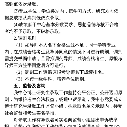
高到低依次录取。
(
3
)专业学位，学位类别内，按学习方式、研究方向依
据总成绩从高到低依次录取。
(
4
)成绩低于中心基本分数要求、思想品德考核不合格
者均不予录取。不破格录取。
2.
调剂规则
（
1
）如导师本人名下合格生源不足，同一学科专业
内，在成绩合格考生及导师同意的情况下可进行调剂。调剂
需提交书面申请，且需拟调剂导师、成绩合格考生、原报考
导师三方签字同意后方可进行。
（
2
）调剂工作遵循原报考导师名下成绩排名。
（
3
）不跨一级学科、培养单位调剂。
五、监督及咨询
我中心博士研究生录取工作坚持公平公正、公开透明原
则，为维护考生合法权益，畅通申诉渠道，我中心党委成立
博士研究生录取工作监督小组，拟录取名单公示期内，接受
社会监督和考生实名举报。
对录取工作有异议者可实名向监督小组提出申诉或举
报，监督小组和招生工作领导小组复议或调查后，将在7个