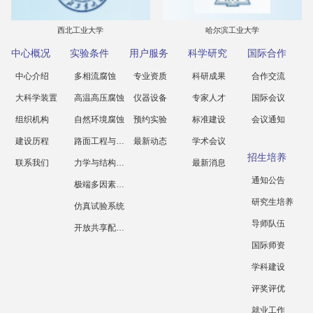
西北工业大学
哈尔滨工业大学
中心概况
实验条件
用户服务
科学研究
国际合作
中心介绍
多相流腐蚀
专业资质
科研成果
合作交流
大科学装置
高温高压腐蚀
仪器设备
专家人才
国际会议
组织机构
自然环境腐蚀
预约实验
标准建设
会议通知
建设历程
路面工程与科学
最新动态
学术会议
招生培养
联系我们
力学与结构工程
最新消息
通知公告
极端多因素腐蚀
研究生培养
仿真试验系统
导师队伍
开放共享配套设施
国际师资
学科建设
评奖评优
就业工作