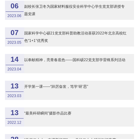
06
副校长张卫冬为国家材料服役安全科学中心学生党支部讲授专
题党课
2023.06
07
国家科学中心硕21党支部科普助教活动喜获2022年北京高校红
色“1+1”优秀奖
2023.05
14
以奉献精神，亮青春底色——国科硕22党支部学雷锋系列活动
2023.04
13
开学第一课——“踔厉奋发，笃学‘研’思”
2023.03
13
“最美科研瞬间”摄影作品比赛
2022.12